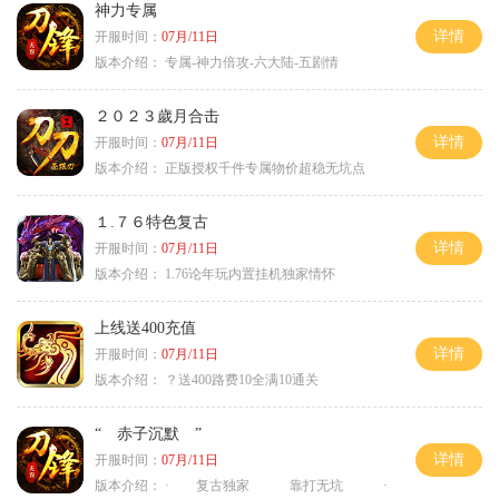
神力专属
详情
开服时间：
07月/11日
版本介绍：
专属-神力倍攻-六大陆-五剧情
２０２３歲月合击
详情
开服时间：
07月/11日
版本介绍：
正版授权千件专属物价超稳无坑点
１.７６特色复古
详情
开服时间：
07月/11日
版本介绍：
1.76论年玩内置挂机独家情怀
上线送400充值
详情
开服时间：
07月/11日
版本介绍：
？送400路费10全满10通关
“ 赤子沉默 ”
详情
开服时间：
07月/11日
版本介绍：
· 复古独家 靠打无坑 ·