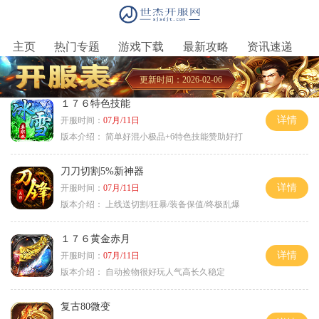
主页
热门专题
游戏下载
最新攻略
资讯速递
更新时间：2026-02-06
１７６特色技能
详情
开服时间：
07月/11日
版本介绍：
简单好混小极品+6特色技能赞助好打
刀刀切割5%新神器
详情
开服时间：
07月/11日
版本介绍：
上线送切割/狂暴/装备保值/终极乱爆
１７６黄金赤月
详情
开服时间：
07月/11日
版本介绍：
自动捡物很好玩人气高长久稳定
复古80微变