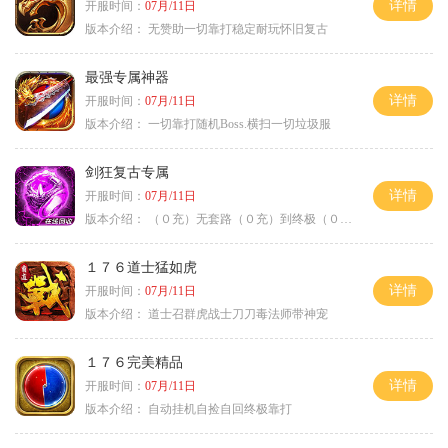
详情
开服时间：
07月/11日
版本介绍：
无赞助一切靠打稳定耐玩怀旧复古
最强专属神器
详情
开服时间：
07月/11日
版本介绍：
一切靠打随机Boss.横扫一切垃圾服
剑狂复古专属
详情
开服时间：
07月/11日
版本介绍：
（０充）无套路（０充）到终极（０充）爽
１７６道士猛如虎
详情
开服时间：
07月/11日
版本介绍：
道士召群虎战士刀刀毒法师带神宠
１７６完美精品
详情
开服时间：
07月/11日
版本介绍：
自动挂机自捡自回终极靠打