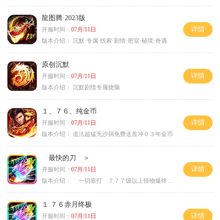
龍图腾·2023版
详情
开服时间：
07月/11日
版本介绍：
沉默·专属·线索·剧情·密室·秘境·奇遇.
原创沉默
详情
开服时间：
07月/11日
版本介绍：
沉默剧情专属烧脑
１、７６、纯金币
详情
开服时间：
07月/11日
版本介绍：
道法超猛无沙捐免费送首冲０３年金币
最快的刀 ＞
详情
开服时间：
07月/11日
版本介绍：
一切靠打 ７７７级以上怪物爆终极 ＞
１.７６赤月终极
详情
开服时间：
07月/11日