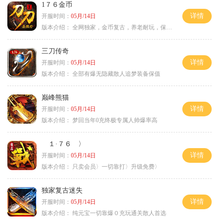
1７６金币
详情
开服时间：
05月/14日
版本介绍：
全网独家，金币复古，养老耐玩，保底回収
三刀传奇
详情
开服时间：
05月/14日
版本介绍：
全部有爆无隐藏散人追梦装备保值
巅峰熊猫
详情
开服时间：
05月/14日
版本介绍：
梦回当年0充终极专属人帅爆率高
１·７６ 〉
详情
开服时间：
05月/14日
版本介绍：
只卖会员〉一切靠打〉升级免费〉
独家复古迷失
详情
开服时间：
05月/14日
版本介绍：
纯元宝一切靠爆０充玩通关散人首选