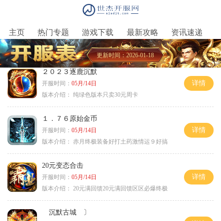
主页
热门专题
游戏下载
最新攻略
资讯速递
更新时间：2026-01-18
２０２３逐鹿沉默
详情
开服时间：
05月/14日
版本介绍：
纯绿色版本只卖30元周卡
１．７６原始金币
详情
开服时间：
05月/14日
版本介绍：
赤月终极装备好打土药激情运９好搞
20元变态合击
详情
开服时间：
05月/14日
版本介绍：
20元满回馈20元满回馈区区必爆终极
沉默古城 〕