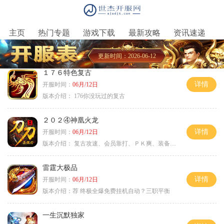
主页
热门专题
游戏下载
最新攻略
资讯速递
更新时间：2026-06-12
１７６特色复古
详情
开服时间：
06月/12日
版本介绍：
176你没玩过的复古
２０２④神凰火龙
详情
开服时间：
06月/12日
版本介绍：
复古攻速、会员靠打、ＰＫ爽、装备全爆
雷霆大极品
详情
开服时间：
06月/12日
版本介绍：
荐 终极全爆免费挂机自动？三职平衡
一生沉默独家