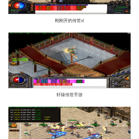
刚刚开的传世sf
轩辕传世手游