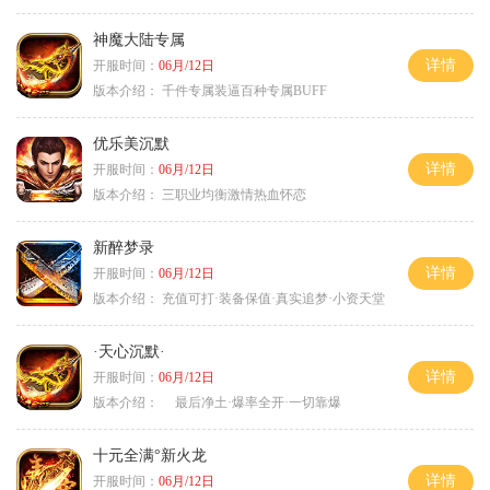
神魔大陆专属
详情
开服时间：
06月/12日
版本介绍：
千件专属装逼百种专属BUFF
优乐美沉默
详情
开服时间：
06月/12日
版本介绍：
三职业均衡激情热血怀恋
新醉梦录
详情
开服时间：
06月/12日
版本介绍：
充值可打·装备保值·真实追梦·小资天堂
·天心沉默·
详情
开服时间：
06月/12日
版本介绍：
最后净土·爆率全开·一切靠爆
十元全满°新火龙
详情
开服时间：
06月/12日