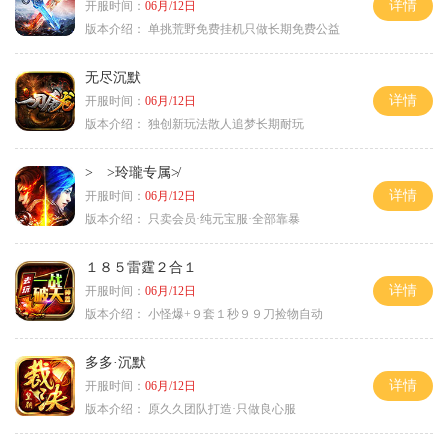
详情
开服时间：
06月/12日
版本介绍：
单挑荒野免费挂机只做长期免费公益
无尽沉默
详情
开服时间：
06月/12日
版本介绍：
独创新玩法散人追梦长期耐玩
> >玲瓏专属≯
详情
开服时间：
06月/12日
版本介绍：
只卖会员·纯元宝服·全部靠暴
１８５雷霆２合１
详情
开服时间：
06月/12日
版本介绍：
小怪爆+９套１秒９９刀捡物自动
多多·沉默
详情
开服时间：
06月/12日
版本介绍：
原久久团队打造·只做良心服