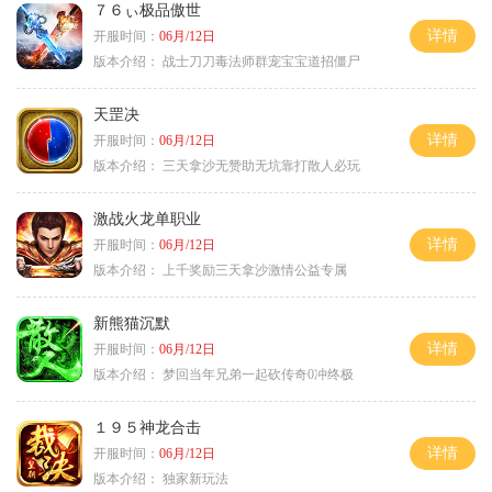
７６ぃ极品傲世
详情
开服时间：
06月/12日
版本介绍：
战士刀刀毒法师群宠宝宝道招僵尸
天罡决
详情
开服时间：
06月/12日
版本介绍：
三天拿沙无赞助无坑靠打散人必玩
激战火龙单职业
详情
开服时间：
06月/12日
版本介绍：
上千奖励三天拿沙激情公益专属
新熊猫沉默
详情
开服时间：
06月/12日
版本介绍：
梦回当年兄弟一起砍传奇0冲终极
１９５神龙合击
详情
开服时间：
06月/12日
版本介绍：
独家新玩法