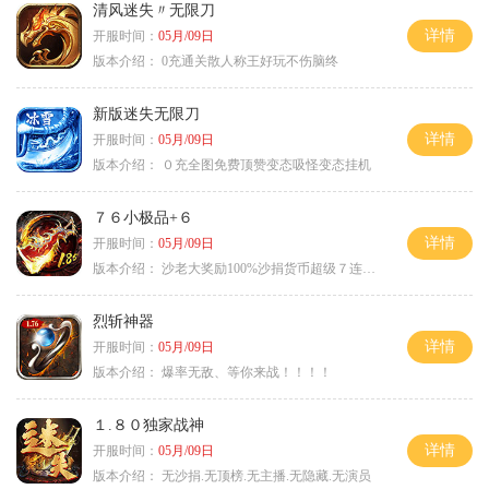
清风迷失〃无限刀
详情
开服时间：
05月/09日
版本介绍：
0充通关散人称王好玩不伤脑终
新版迷失无限刀
详情
开服时间：
05月/09日
版本介绍：
０充全图免费顶赞变态吸怪变态挂机
７６小极品+６
详情
开服时间：
05月/09日
版本介绍：
沙老大奖励100%沙捐货币超级７连鞭尸
烈斩神器
详情
开服时间：
05月/09日
版本介绍：
爆率无敌、等你来战！！！！
１.８０独家战神
详情
开服时间：
05月/09日
版本介绍：
无沙捐.无顶榜.无主播.无隐藏.无演员