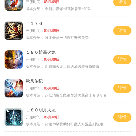
详情
开服时间：
05月/09日
版本介绍：
全新小怪爆+8死神躲避+60%
１７６
详情
开服时间：
05月/09日
版本介绍：
只卖会员一切靠打升级免费
１８０雄霸火龙
详情
开服时间：
05月/09日
版本介绍：
新雄霸火龙上线送满级装备嗷嗷爆
秋风传纪
详情
开服时间：
05月/09日
版本介绍：
超低消费全民追梦沙奖最高１８８８８
１８０明月火龙
详情
开服时间：
05月/09日
版本介绍：
封顶79级赞助好打散人好混告别坑服