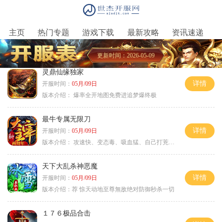
主页
热门专题
游戏下载
最新攻略
资讯速递
更新时间：2026-05-09
灵鼎仙缘独家
详情
开服时间：
05月/09日
版本介绍：
爆率全开地图免费进追梦爆终极
最牛专属无限刀
详情
开服时间：
05月/09日
版本介绍：
攻速快、变态毒、吸血猛、自己打茺值玩
天下大乱杀神恶魔
详情
开服时间：
05月/09日
版本介绍：
荐 惊天动地至尊無敌绝对防御秒杀一切
１７６极品合击