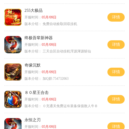
255大极品
详情
开服时间：
05月/09日
版本介绍：
免费自动捡取回収挂机
终极吾辈新神器
详情
开服时间：
05月/09日
版本介绍：
三天合区自动挂机浑源渾源斩仙
奇缘沉默
详情
开服时间：
05月/09日
版本介绍：
加Q群:754732063
８０星王合击
详情
开服时间：
05月/09日
版本介绍：
０充通关免费运⒑装备保值散人牛Ｂ
永恒之刃
详情
开服时间：
05月/09日