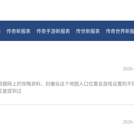
递
传奇新服表
传奇手游新服表
传世新服表
传奇世界新
2020-
根据网上的攻略资料，封魔谷这个地图入口位置会游戏设置的不
反复提到过
2020-