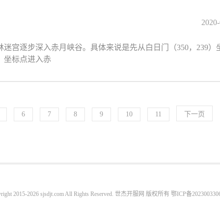
2020-
迷宫逐步深入赤月峡谷。具体来说是先从白日门（350，239）
0）坐标点进入赤
6
7
8
9
10
11
下一页
right 2015-2026 sjsdjt.com All Rights Reserved. 世杰开服网 版权所有
鄂ICP备202300330