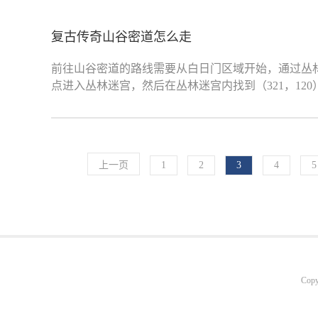
复古传奇山谷密道怎么走
前往山谷密道的路线需要从白日门区域开始，通过丛林
点进入丛林迷宫，然后在丛林迷宫内找到（321，12
上一页
1
2
3
4
5
Copy