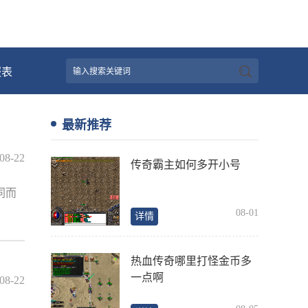
服表
最新推荐
08-22
传奇霸主如何多开小号
同而
08-01
详情
热血传奇哪里打怪金币多
一点啊
08-22