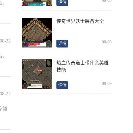
08-05
详情
顶。
传奇世界妖士装备大全
08-22
08-06
详情
后，
热血传奇道士带什么英雄
技能
08-09
详情
08-22
疗辅